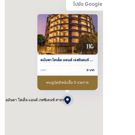
ไปยัง Google Map
อมันตา โฮเต็ล แอนด์ เรสซิเดนซ์ 
สาทร
ราคา
0
บาท
พบยูนิตสำหรับซื้อ 0 รายการ
อมันตา โฮเต็ล แอนด์ เรสซิเดนซ์ สาทร