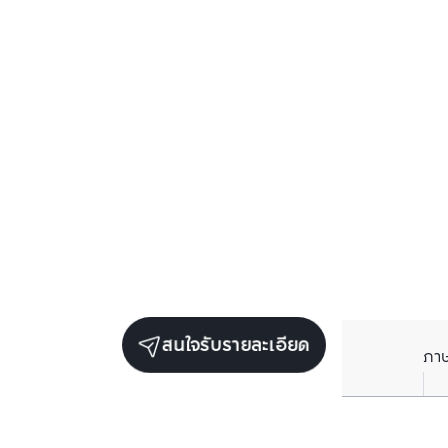
สนใจรับรายละเอียด
ภา