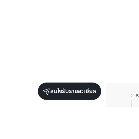
สนใจรับรายละเอียด
ภา