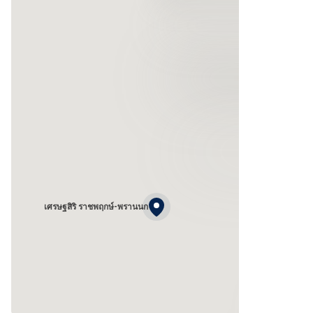
เศรษฐสิริ ราชพฤกษ์-พรานนก