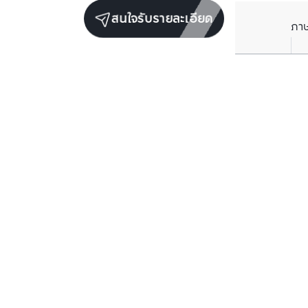
สนใจรับรายละเอียด
ภา
ราคาเฉลี่ยต่อตารางเมตรในพื้นที่ใกล้เคียง (รายปี)
** อ้างอิงจากฐานข้อมูล BC เท่านั้น
ราคาปัจจุบัน
฿
78,034
/ ตารางเมตร