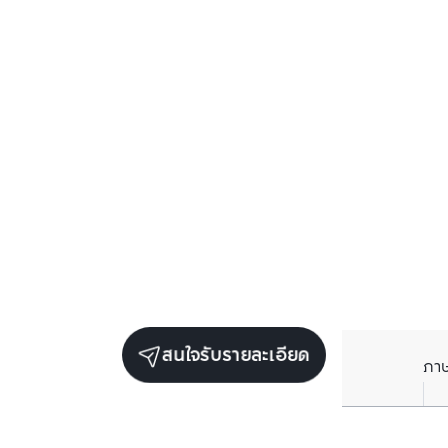
สนใจรับรายละเอียด
ภา