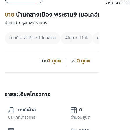
เปรียบเทียบ
ลงประกาศกั
ขาย
บ้านกลางเมือง พระราม9 (มอเตอ์เวย์)
ประเวศ, กรุงเทพมหานคร
ทาวน์เฮาส์+Specific Area
Airport Link
คอนโดกรุงเทพ
ขาย
2 ยูนิต
เช่า
0 ยูนิต
รายละเอียดโครงการ
ทาวน์เฮ้าส์
0
ประเภทโครงการ
จำนวนยูนิต