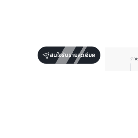
สนใจรับรายละเอียด
ภา
ราคาเฉลี่ยต่อตารางเมตรในพื้นที่ใกล้เคียง (รายปี)
** อ้างอิงจากฐานข้อมูล BC เท่านั้น
ราคาปัจจุบัน