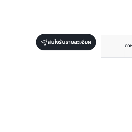
สนใจรับรายละเอียด
ภา
ราคาเฉลี่ยต่อตารางเมตรในพื้นที่ใกล้เคียง (รายปี)
** อ้างอิงจากฐานข้อมูล BC เท่านั้น
ราคาปัจจุบัน
฿
143,771
/ ตารางเมตร