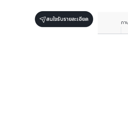
สนใจรับรายละเอียด
ภา
ราคาเฉลี่ยต่อตารางเมตรในพื้นที่ใกล้เคียง (รายปี)
** อ้างอิงจากฐานข้อมูล BC เท่านั้น
ราคาปัจจุบัน
฿
77,325
/ ตารางเมตร