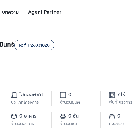
บทความ
Agent Partner
รายละเอียดโครงการ
สถานที่ใกล้เคียง
อัตราการเติบโต
มินทร์
Ref:
P26031820
โฮมออฟฟิศ
0
7 ไร่
ประเภทโครงการ
จำนวนยูนิต
พื้นที่โครงการ
0 อาคาร
0 ชั้น
0
จำนวนอาคาร
จำนวนชั้น
ที่จอดรถ