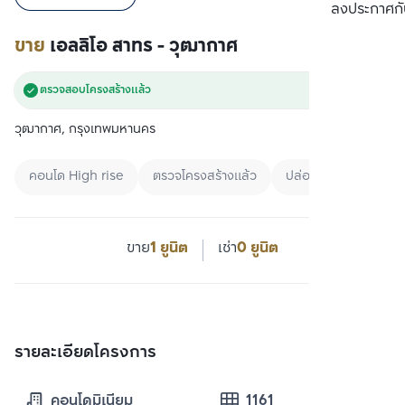
เปรียบเทียบ
ลงประกาศกั
ขาย
เอลลิโอ สาทร - วุฒากาศ
ตรวจสอบโครงสร้างแล้ว
วุฒากาศ, กรุงเทพมหานคร
คอนโด High rise
ตรวจโครงสร้างแล้ว
ปล่อยเช่าชาวต่างชาติ
ขาย
1 ยูนิต
เช่า
0 ยูนิต
รายละเอียดโครงการ
คอนโดมิเนียม
1161