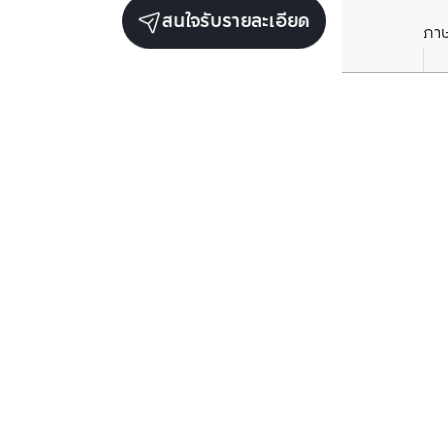
สนใจรับรายละเอียด
ภา
ราคาเฉลี่ยต่อตารางเมตรในพื้นที่ใกล้เคียง (รายปี)
** อ้างอิงจากฐานข้อมูล BC เท่านั้น
ราคาปัจจุบัน
฿
126,771
/ ตารางเมตร
2568