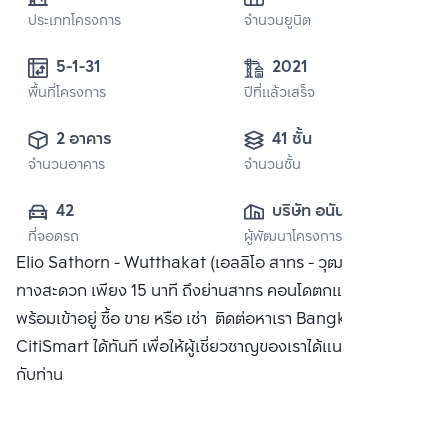
ประเภทโครงการ
จำนวนยูนิต
5-1-31
2021
พื้นที่โครงการ
ปีที่แล้วเสร็จ
2 อาคาร
41 ชั้น
จำนวนอาคาร
จำนวนชั้น
42
บริษัท อนันดา ดี
ที่จอดรถ
ผู้พัฒนาโครงการ
เวลลอปเมนท์ จำกัด 
Elio Sathorn - Wutthakat (เอลลิโอ สาทร - วุฒากาศ) เดิน
(มหาชน)
ทางสะดวก เพียง 15 นาที ถึงย่านสาทร คอนโดตกแต่งครบ
พร้อมเข้าอยู่ ซื้อ ขาย หรือ เช่า ติดต่อหาเรา Bangkok
CitiSmart ได้ทันที เพื่อให้ผู้เชี่ยวชาญของเราได้แนะนำคอนโดให้
กับท่าน