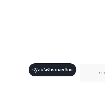
สนใจรับรายละเอียด
ภา