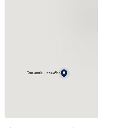
โซล เอกมัย - ลาดพร้าว