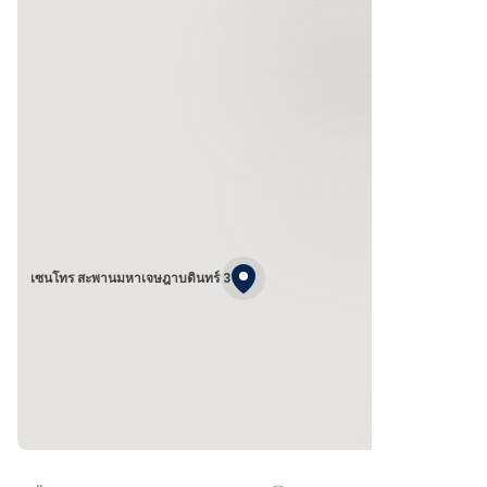
เซนโทร สะพานมหาเจษฎาบดินทร์ 3