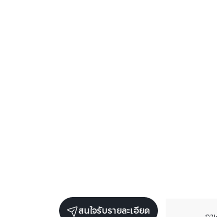
สนใจรับรายละเอียด
ภา