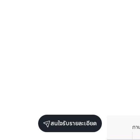
สนใจรับรายละเอียด
ภา