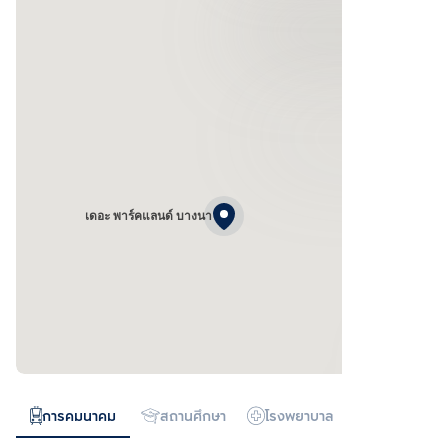
เดอะ พาร์คแลนด์ บางนา
การคมนาคม
สถานศึกษา
โรงพยาบาล
ห้างสรรพสิน