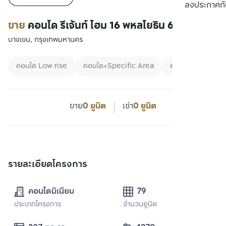
ลงประกาศกั
ขาย
คอนโด รีเจ้นท์ โฮม 16 พหลโยธิน 67
บางเขน, กรุงเทพมหานคร
คอนโด Low rise
คอนโด+Specific Area
คอนโดใกล้ BTS
ขาย
0 ยูนิต
เช่า
0 ยูนิต
รายละเอียดโครงการ
คอนโดมิเนียม
79
ประเภทโครงการ
จำนวนยูนิต