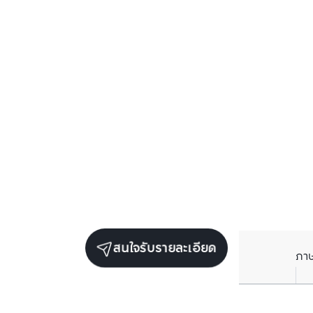
สนใจรับรายละเอียด
ภา