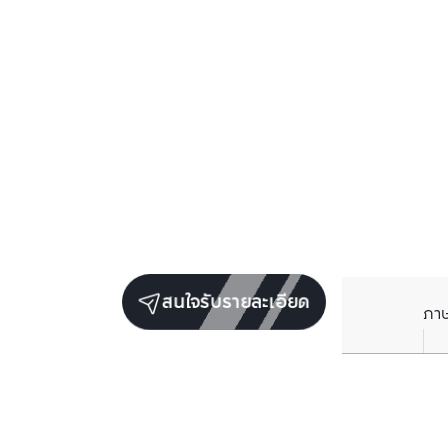
สนใจรับรายละเอียด
ภา