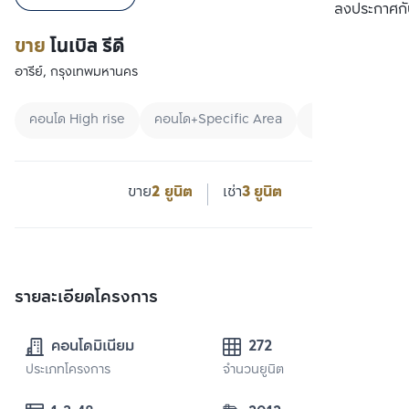
เปรียบเทียบ
ลงประกาศกั
ขาย
โนเบิล รีดี
อารีย์, กรุงเทพมหานคร
คอนโด High rise
คอนโด+Specific Area
คอนโดใกล้ BTS
ขาย
2 ยูนิต
เช่า
3 ยูนิต
รายละเอียดโครงการ
คอนโดมิเนียม
272
ประเภทโครงการ
จำนวนยูนิต