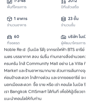
1-3-48 
2012
พื้นที่โครงการ
ปีที่แล้วเสร็จ
1 อาคาร
23 ชั้น
จำนวนอาคาร
จำนวนชั้น
60
บริษัท โนเบิล ดี
ที่จอดรถ
ผู้พัฒนาโครงการ
เวลลอปเมนท์ จำกัด 
Noble Re:d (โนเบิล รีดี) จากรถไฟฟ้า BTS อารีย์ เพียงแค่ 100
(มหาชน)
เมตร บรรยากาศ สงบ ร่มรื่น ท่ามกลางสิ่งอำนวยความสะดวก
ครบครัน ใกล้ Community Mall อย่าง La Villa ที่มี Villa
Market และร้านอาหารมากมาย ส่วนการเดินทางจุดใช้รถยนต์
ค่อนข้างสะดวก ใกล้ทางด่วน และจากซอยอารีย์ จะเข้าเมืองออก
นอกเมืองสะดวก ซื้อ ขาย หรือ เช่า คอนโด โนเบิล รีดี ติดต่อหา
เรา Bangkok CitiSmart ได้ทันที เพื่อให้ผู้เชี่ยวชาญของเราได้
แนะนำคอนโดให้กับท่าน