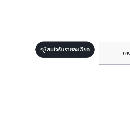
สนใจรับรายละเอียด
ภา
ราคาเฉลี่ยต่อตารางเมตรในพื้นที่ใกล้เคียง (รายปี)
** อ้างอิงจากฐานข้อมูล BC เท่านั้น
ราคาปัจจุบัน
฿
81,629