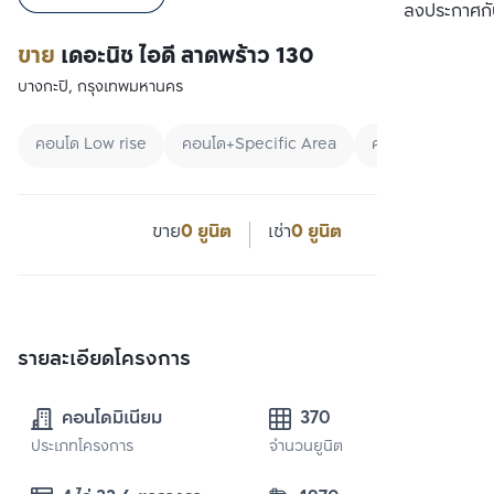
ลงประกาศกั
ขาย
เดอะนิช ไอดี ลาดพร้าว 130
บางกะปิ, กรุงเทพมหานคร
คอนโด Low rise
คอนโด+Specific Area
คอนโดใกล้ MRT
ขาย
0 ยูนิต
เช่า
0 ยูนิต
รายละเอียดโครงการ
คอนโดมิเนียม
370
ประเภทโครงการ
จำนวนยูนิต