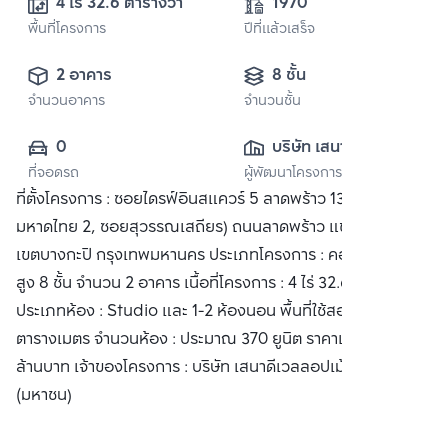
4 ไร่ 32.6 ตารางวา
1970
พื้นที่โครงการ
ปีที่แล้วเสร็จ
2 อาคาร
8 ชั้น
จำนวนอาคาร
จำนวนชั้น
0
บริษัท เสนาดี
ที่จอดรถ
ผู้พัฒนาโครงการ
เวลลอปเมนท์
ที่ตั้งโครงการ : ซอยไดรฟ์อินสแควร์ 5 ลาดพร้าว 130 (ซอย
มหาดไทย 2, ซอยสุวรรณเสถียร) ถนนลาดพร้าว แขวงคลองจั่น
เขตบางกะปิ กรุงเทพมหานคร ประเภทโครงการ : คอนโดมิเนียม
สูง 8 ชั้น จำนวน 2 อาคาร เนื้อที่โครงการ : 4 ไร่ 32.6 ตารางวา
ประเภทห้อง : Studio และ 1-2 ห้องนอน พื้นที่ใช้สอย : 28-54
ตารางเมตร จำนวนห้อง : ประมาณ 370 ยูนิต ราคาเริ่มต้น : 1.1
ล้านบาท เจ้าของโครงการ : บริษัท เสนาดีเวลลอปเม้นท์ จำกัด
(มหาชน)