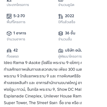
ประเภทโครงการ
จำนวนยูนิต
5-2-70
2022
พื้นที่โครงการ
ปีที่แล้วเสร็จ
1 อาคาร
36 ชั้น
จำนวนอาคาร
จำนวนชั้น
42
บริษัท อนันดา ดี
ที่จอดรถ
ผู้พัฒนาโครงการ
เวลลอปเมนท์ จำกัด 
Ideo Rama 9-Asoke (ไอดีโอ พระราม 9-อโศก) คอนโดบน
(มหาชน)
ทำเลศักยภาพเดินทางสะดวกสบาย เพียง 300 เมตร จาก MRT
พระราม 9 ใกล้แยกพระราม 9 และ ทางพิเศษศรีรัช รายล้อมด้วย
ห้างสรรพสินค้า และ อาคารสำนักงานขนาดใหญ่ อาทิ เช่น
ฟอร์จูน ทาวน์, ซ็นทรัล พระราม 9, Show DC Mall,
Esplanade Cineplex, Unilever House Rama9, The
Super Tower, The Street รัชดา ซื้อ ขาย หรือ เช่า คอนโด