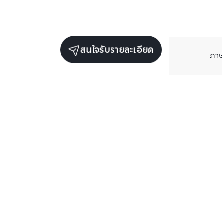
สนใจรับรายละเอียด
ภา
ราคาเฉลี่ยต่อตารางเมตรในพื้นที่ใกล้เคียง (รายปี)
** อ้างอิงจากฐานข้อมูล BC เท่านั้น
ราคาปัจจุบัน
฿
104,704
/ ตารางเมตร