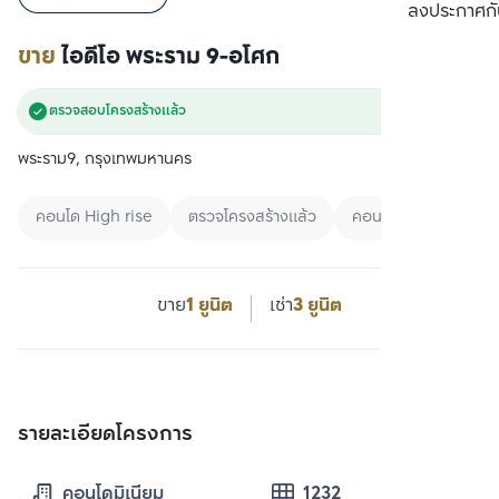
เปรียบเทียบ
ลงประกาศกั
ขาย
ไอดีโอ พระราม 9-อโศก
ตรวจสอบโครงสร้างแล้ว
พระราม9, กรุงเทพมหานคร
คอนโด High rise
ตรวจโครงสร้างแล้ว
คอนโด+Specific Ar
ขาย
1 ยูนิต
เช่า
3 ยูนิต
รายละเอียดโครงการ
คอนโดมิเนียม
1232