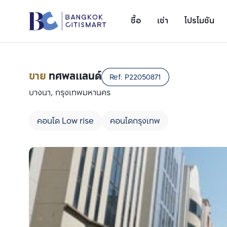
ซื้อ
เช่า
โปรโมชัน
ขาย
ทศพลแลนด์
Ref:
P22050871
บางนา, กรุงเทพมหานคร
คอนโด Low rise
คอนโดกรุงเทพ