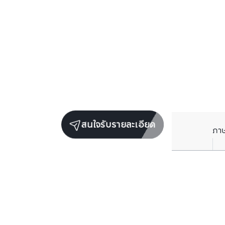
สนใจรับรายละเอียด
ภา
ราคาเฉลี่ยต่อตารางเมตรในพื้นที่ใกล้เคียง (รายปี)
** อ้างอิงจากฐานข้อมูล BC เท่านั้น