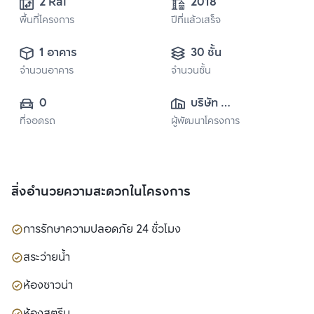
2 Rai
2018
พื้นที่โครงการ
ปีที่แล้วเสร็จ
1 อาคาร
30 ชั้น
จำนวนอาคาร
จำนวนชั้น
0
บริษัท 
ที่จอดรถ
ผู้พัฒนาโครงการ
แอล.พี.เอ็น.ดี
เวลลอปเมนท์ จำกัด 
(มหาชน)
สิ่งอำนวยความสะดวกในโครงการ
การรักษาความปลอดภัย 24 ชั่วโมง
สระว่ายน้ำ
ห้องซาวน่า
ห้องสตรีม