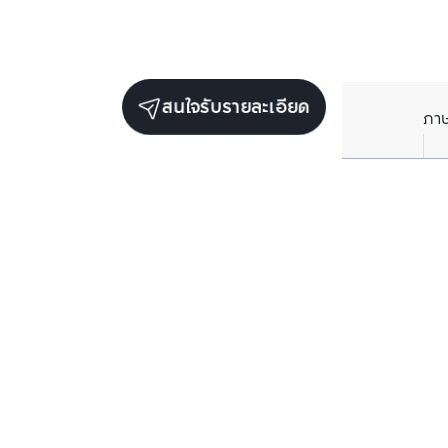
สนใจรับรายละเอียด
ภา
ราคาเฉลี่ยต่อตารางเมตรในพื้นที่ใกล้เคียง (รายปี)
** อ้างอิงจากฐานข้อมูล BC เท่านั้น
ราคาปัจจุบัน
฿
97,011
/ ตารางเมตร