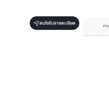
สนใจรับรายละเอียด
ภา
ราคาเฉลี่ยต่อตารางเมตรในพื้นที่ใกล้เคียง (รายปี)
** อ้างอิงจากฐานข้อมูล BC เท่านั้น
ราคาปัจจุบัน
฿
104,704
/ ตารางเมตร