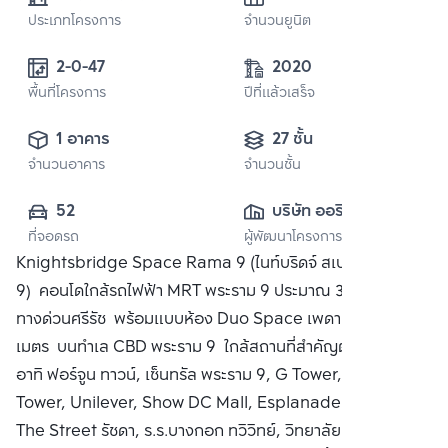
ประเภทโครงการ
จำนวนยูนิต
2-0-47
2020
พื้นที่โครงการ
ปีที่แล้วเสร็จ
1 อาคาร
27 ชั้น
จำนวนอาคาร
จำนวนชั้น
52
บริษัท ออริจิ้น 
ที่จอดรถ
ผู้พัฒนาโครงการ
พร็อพเพอร์ตี้ จำกัด 
Knightsbridge Space Rama 9 (ไนท์บริดจ์ สเปซ พระราม
(มหาชน)
9) คอนโดใกล้รถไฟฟ้า MRT พระราม 9 ประมาณ 350 เมตร และ
ทางด่วนศรีรัช พร้อมแบบห้อง Duo Space เพดานสูง 4.2
เมตร บนทำเล CBD พระราม 9 ใกล้สถานที่สำคัญต่างๆ มากมาย
อาทิ ฟอร์จูน ทาวน์, เซ็นทรัล พระราม 9, G Tower, Super
Tower, Unilever, Show DC Mall, Esplanade Cineplex,
The Street รัชดา, ร.ร.บางกอก ทวิวิทย์, วิทยาลัยนานาชาติ