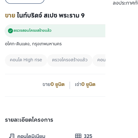
ลงประกาศกั
ขาย
ไนท์บริดจ์ สเปซ พระราม 9
ตรวจสอบโครงสร้างแล้ว
อโศก-ดินแดง, กรุงเทพมหานคร
คอนโด High rise
ตรวจโครงสร้างแล้ว
คอนโด+Specific Ar
ขาย
0 ยูนิต
เช่า
0 ยูนิต
รายละเอียดโครงการ
คอนโดมิเนียม
325