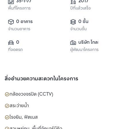
35-1-77
2017
พื้นที่โครงการ
ปีที่แล้วเสร็จ
0 อาคาร
0 ชั้น
จำนวนอาคาร
จำนวนชั้น
0
บริษัท โกลเด้น 
ที่จอดรถ
ผู้พัฒนาโครงการ
แลนด์ (เมย์แฟร์) 
จำกัด
สิ่งอำนวยความสะดวกในโครงการ
กล้องวงจรปิด (CCTV)
สระว่ายน้ำ
โรงยิม, ฟิตเนส
สวนหย่อม, พื้นที่จัดบาร์บีคิว