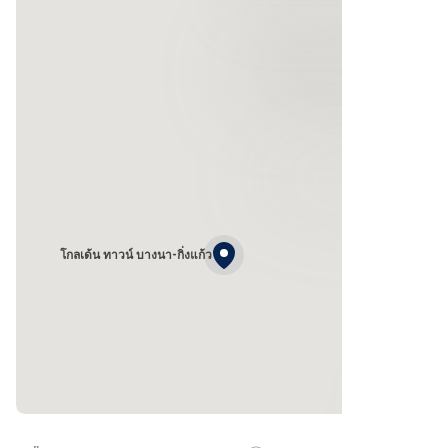
โกลเด้น ทาวน์ บางนา-กิ่งแก้ว