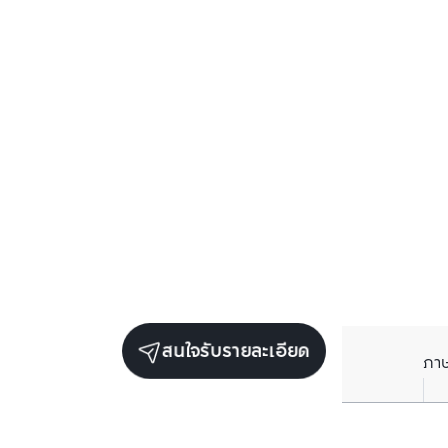
สนใจรับรายละเอียด
ภา