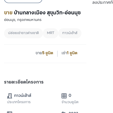
เปรียบเทียบ
ลงประกาศกั
ขาย
บ้านกลางเมือง สุขุมวิท-อ่อนนุช
อ่อนนุช, กรุงเทพมหานคร
ปล่อยเช่าชาวต่างชาติ
MRT
ทาวน์เฮ้าส์
ขาย
5 ยูนิต
เช่า
1 ยูนิต
รายละเอียดโครงการ
ทาวน์เฮ้าส์
0
ประเภทโครงการ
จำนวนยูนิต