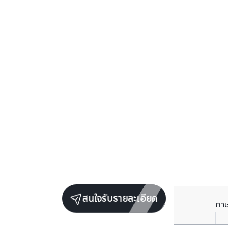
สนใจรับรายละเอียด
ภา