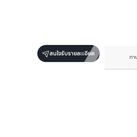
สนใจรับรายละเอียด
ภา
ราคาเฉลี่ยต่อตารางเมตรในพื้นที่ใกล้เคียง (รายปี)
** อ้างอิงจากฐานข้อมูล BC เท่านั้น
ราคาปัจจุบัน