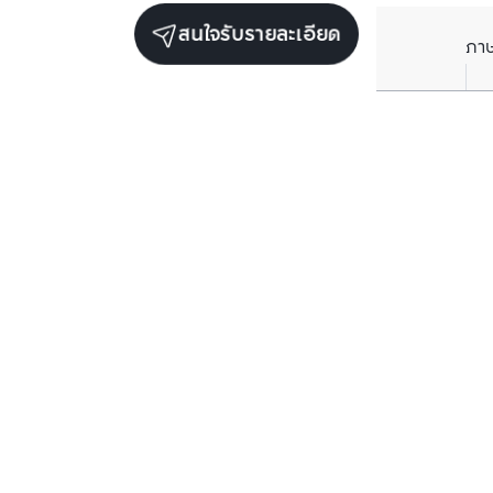
สนใจรับรายละเอียด
ภา
ราคาเฉลี่ยต่อตารางเมตรในพื้นที่ใกล้เคียง (รายปี)
** อ้างอิงจากฐานข้อมูล BC เท่านั้น
ราคาปัจจุบัน
฿
97,813
/ ตารางเมตร