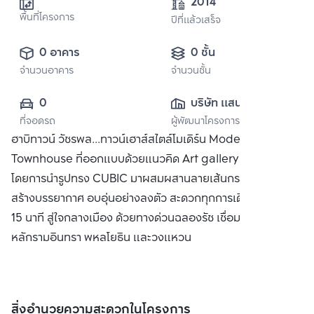
2014
พื้นที่โครงการ
ปีที่แล้วเสร็จ
0 อาคาร
0 ชั้น
จำนวนอาคาร
จำนวนชั้น
0
บริษัท แสนสิริ 
ที่จอดรถ
ผู้พัฒนาโครงการ
จำกัด (มหาชน)
ฮาบิทาวน์ วัชรพล...ทาวน์เฮาส์สไตล์โมเดิร์น Modern
Townhouse ที่ออกแบบด้วยแนวคิด Art gallery residence
โดยการนำรูปทรง CUBIC มาผสมผสานลายเส้นกราฟิกให้เกิดมิติ
สร้างบรรยากาศ อบอุ่นอย่างลงตัว สะดวกทุกการเดินทาง เพียง
15 นาที สู่ใจกลางเมือง ด้วยทางด่วนฉลองรัช เชื่อมต่อสู่ถนนสาย
หลักรามอินทรา พหลโยธิน และวงแหวน
สิ่งอำนวยความสะดวกในโครงการ