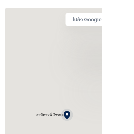
ไปยัง Google Map
ฮาบิทาวน์ วัชรพล