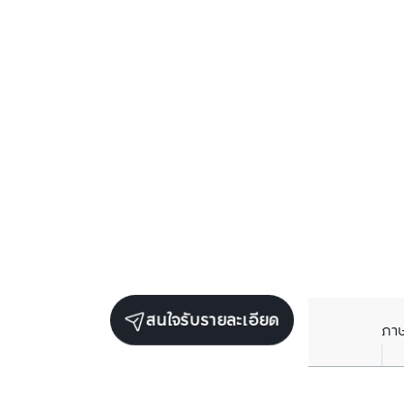
สนใจรับรายละเอียด
ภา