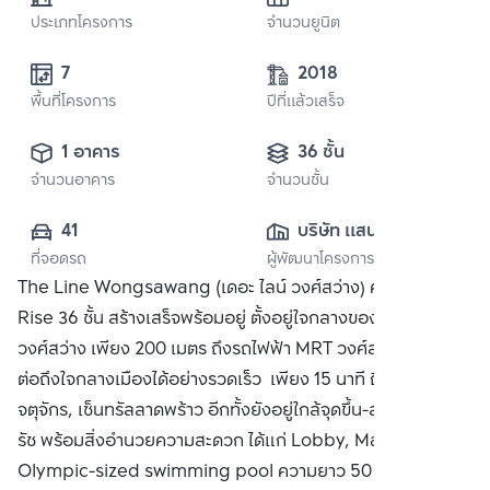
ประเภทโครงการ
จำนวนยูนิต
7
2018
พื้นที่โครงการ
ปีที่แล้วเสร็จ
1 อาคาร
36 ชั้น
จำนวนอาคาร
จำนวนชั้น
41
บริษัท แสนสิริ 
ที่จอดรถ
ผู้พัฒนาโครงการ
จำกัด (มหาชน)
The Line Wongsawang (เดอะ ไลน์ วงศ์สว่าง) คอนโด High
Rise 36 ชั้น สร้างเสร็จพร้อมอยู่ ตั้งอยู่ใจกลางของย่าน
วงศ์สว่าง เพียง 200 เมตร ถึงรถไฟฟ้า MRT วงศ์สว่าง จุดเชื่อม
ต่อถึงใจกลางเมืองได้อย่างรวดเร็ว เพียง 15 นาที ถึง อารีย์,
จตุจักร, เซ็นทรัลลาดพร้าว อีกทั้งยังอยู่ใกล้จุดขึ้น-ลงทางด่วนศรี
รัช พร้อมสิ่งอำนวยความสะดวก ได้แก่ Lobby, Mail room,
Olympic-sized swimming pool ความยาว 50 เมตร, Kid?s