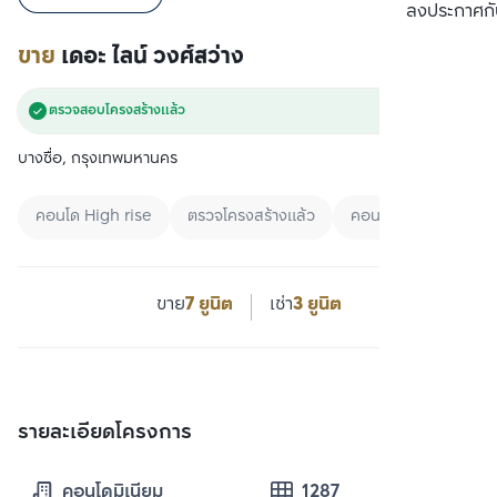
เปรียบเทียบ
ลงประกาศกั
ขาย
เดอะ ไลน์ วงศ์สว่าง
ตรวจสอบโครงสร้างแล้ว
บางซื่อ, กรุงเทพมหานคร
คอนโด High rise
ตรวจโครงสร้างแล้ว
คอนโดใกล้สวน
ขาย
7 ยูนิต
เช่า
3 ยูนิต
รายละเอียดโครงการ
คอนโดมิเนียม
1287