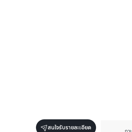
สนใจรับรายละเอียด
ภา