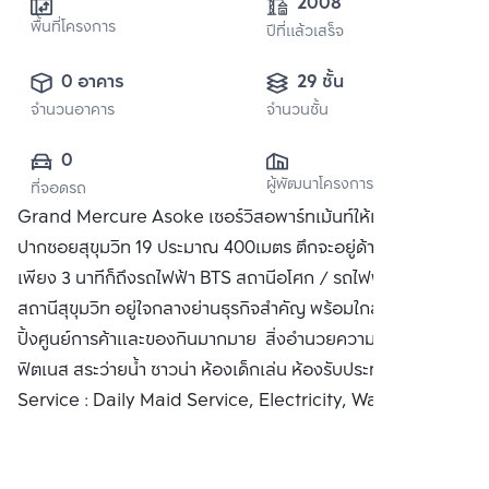
2008
พื้นที่โครงการ
ปีที่แล้วเสร็จ
0 อาคาร
29 ชั้น
จำนวนอาคาร
จำนวนชั้น
0
ผู้พัฒนาโครงการ
ที่จอดรถ
Grand Mercure Asoke เซอร์วิสอพาร์ทเม้นท์ให้เช่า เข้าจาก
ปากซอยสุขุมวิท 19 ประมาณ 400เมตร ตึกจะอยู่ด้านขวามือ หรือ
เพียง 3 นาทีก็ถึงรถไฟฟ้า BTS สถานีอโศก / รถไฟฟ้า MRT
สถานีสุขุมวิท อยู่ใจกลางย่านธุรกิจสำคัญ พร้อมใกล้แหล่งช็อป
ปิ้งศูนย์การค้าและของกินมากมาย สิ่งอำนวยความสะดวก
ฟิตเนส สระว่ายน้ำ ซาวน่า ห้องเด็กเล่น ห้องรับประทานอาหาร
Service : Daily Maid Service, Electricity, Water Supply