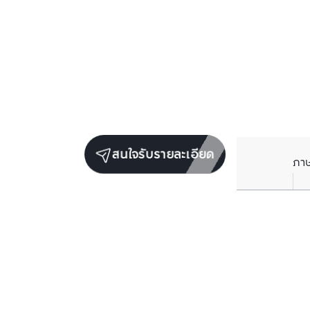
สนใจรับรายละเอียด
ภา
ราคาเฉลี่ยต่อตารางเมตรในพื้นที่ใกล้เคียง (รายปี)
** อ้างอิงจากฐานข้อมูล BC เท่านั้น