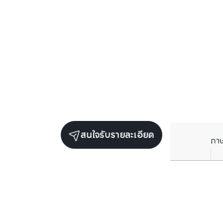
สนใจรับรายละเอียด
ภา
ราคาเฉลี่ยต่อตารางเมตรในพื้นที่ใกล้เคียง (รายปี)