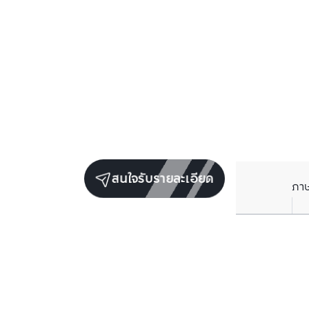
สนใจรับรายละเอียด
ภา
ราคาเฉลี่ยต่อตารางเมตรในพื้นที่ใกล้เคียง (รายปี)