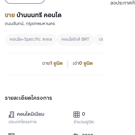
เปรียบเทียบ
ลงประกาศกั
ขาย
บ้านนนทรี คอนโด
ถนนจันทน์, กรุงเทพมหานคร
คอนโด+Specific Area
คอนโดใกล้ BRT
ปล่อยเช่าชาวต่างชาต
ขาย
1 ยูนิต
เช่า
0 ยูนิต
รายละเอียดโครงการ
คอนโดมิเนียม
0
ประเภทโครงการ
จำนวนยูนิต