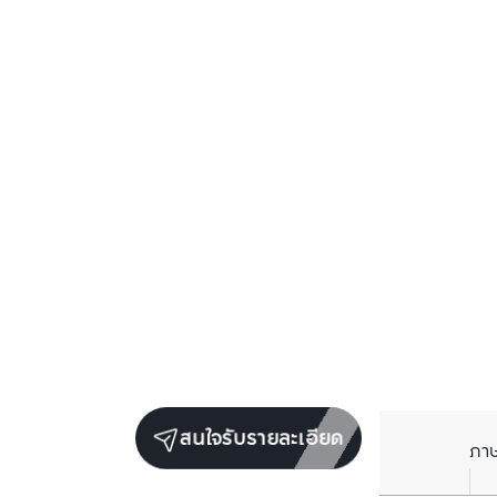
สนใจรับรายละเอียด
ภา