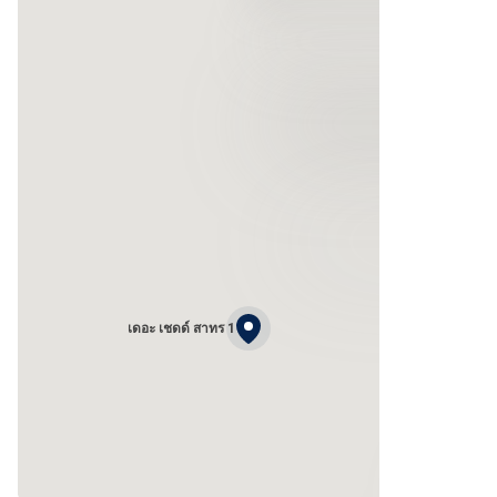
เดอะ เชดด์ สาทร 1