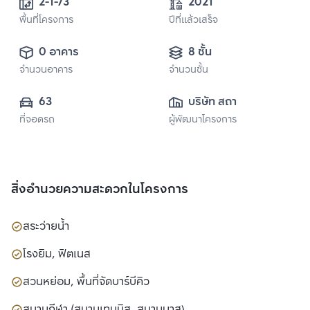
2-1-73
2021
พื้นที่โครงการ
ปีที่แล้วเสร็จ
0 อาคาร
8 ชั้น
จำนวนอาคาร
จำนวนชั้น
63
บริษัท สถาพร เอส
ที่จอดรถ
ผู้พัฒนาโครงการ
เตท จำกัด
สิ่งอำนวยความสะดวกในโครงการ
สระว่ายน้ำ
โรงยิม, ฟิตเนส
สวนหย่อม, พื้นที่จัดบาร์บีคิว
สนามกีฬา (สนามเทนนิส, สนามบาส)