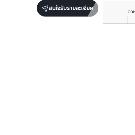
สนใจรับรายละเอียด
ภา
ราคาเฉลี่ยต่อตารางเมตรในพื้นที่ใกล้เคียง (รายปี)
** อ้างอิงจากฐานข้อมูล BC เท่านั้น
ราคาปัจจุบัน
฿
146,418
/ ตารางเมตร