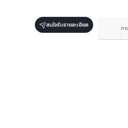
สนใจรับรายละเอียด
ภา
ราคาเฉลี่ยต่อตารางเมตรในพื้นที่ใกล้เคียง (รายปี)
** อ้างอิงจากฐานข้อมูล BC เท่านั้น
ราคาปัจจุบัน
฿
118,947
/ ตารางเมตร