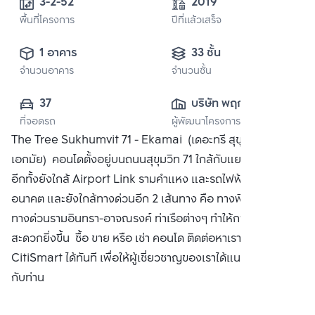
3-2-52 
2019
พื้นที่โครงการ
ปีที่แล้วเสร็จ
1 อาคาร
33 ชั้น
จำนวนอาคาร
จำนวนชั้น
37
บริษัท พฤกษา เรียล
ที่จอดรถ
ผู้พัฒนาโครงการ
เอสเตท จำกัด 
The Tree Sukhumvit 71 - Ekamai (เดอะทรี สุขุมวิท 71 -
(มหาชน)
เอกมัย) คอนโดตั้งอยู่บนถนนสุขุมวิท 71 ใกล้กับแยกคลองตัน
อีกทั้งยังใกล้ Airport Link รามคำแหง และรถไฟฟ้าสายสีส้มใน
อนาคต และยังใกล้ทางด่วนอีก 2 เส้นทาง คือ ทางพิเศษฉลองรัช,
ทางด่วนรามอินทรา-อาจณรงค์ ท่าเรือต่างๆ ทำให้การเดินทาง
สะดวกยิ่งขึ้น ซื้อ ขาย หรือ เช่า คอนโด ติดต่อหาเรา Bangkok
CitiSmart ได้ทันที เพื่อให้ผู้เชี่ยวชาญของเราได้แนะนำคอนโดให้
กับท่าน