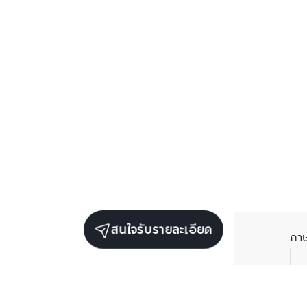
สนใจรับรายละเอียด
ภา