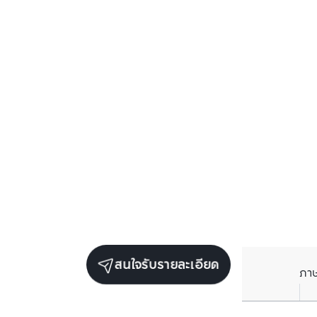
สนใจรับรายละเอียด
ภา