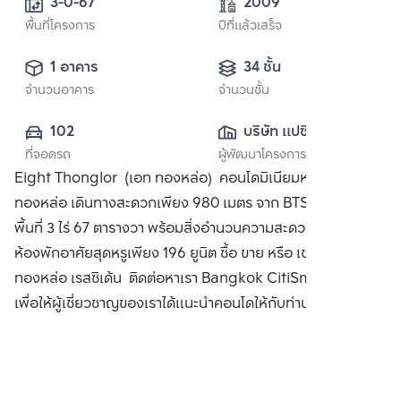
3-0-67
2009
พื้นที่โครงการ
ปีที่แล้วเสร็จ
1 อาคาร
34 ชั้น
จำนวนอาคาร
จำนวนชั้น
102
บริษัท แปซิฟิคสตาร์ 
ที่จอดรถ
ผู้พัฒนาโครงการ
อินเตอร์เนชั่นแนล 
Eight Thonglor (เอท ทองหล่อ) คอนโดมิเนียมหรูบนพื้นที่
(ประเทศไทย) จำกัด
ทองหล่อ เดินทางสะดวกเพียง 980 เมตร จาก BTS ทองหล่อ บน
พื้นที่ 3 ไร่ 67 ตารางวา พร้อมสิ่งอำนวนความสะดวกครบครัน
ห้องพักอาศัยสุดหรูเพียง 196 ยูนิต ซื้อ ขาย หรือ เช่า คอนโด เอท
ทองหล่อ เรสซิเด้น ติดต่อหาเรา Bangkok CitiSmart ได้ทันที
เพื่อให้ผู้เชี่ยวชาญของเราได้แนะนำคอนโดให้กับท่าน