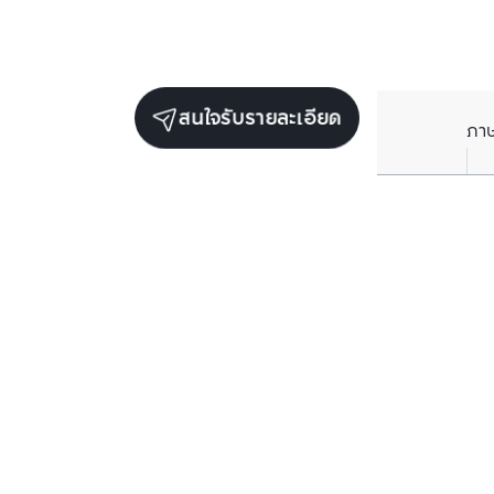
สนใจรับรายละเอียด
ภา
ราคาเฉลี่ยต่อตารางเมตรในพื้นที่ใกล้เคียง (รายปี)
** อ้างอิงจากฐานข้อมูล BC เท่านั้น
ราคาปัจจุบัน
฿
77,325
/ ตารางเมตร