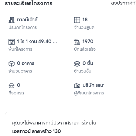
รายละเอียดโครงการ
ลงประกาศกั
ทาวน์เฮ้าส์
18
ประเภทโครงการ
จำนวนยูนิต
1 ไร่ 1 งาน 49.40 
1970
พื้นที่โครงการ
ตร.ว.
ปีที่แล้วเสร็จ
0 อาคาร
0 ชั้น
จำนวนอาคาร
จำนวนชั้น
0
บริษัท เสนาดี
ที่จอดรถ
ผู้พัฒนาโครงการ
เวลลอปเมนท์
คุณจะไม่พลาด หากมีประกาศรายการใหม่ใน
เอสทาวน์ ลาดพร้าว 130