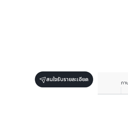
สนใจรับรายละเอียด
ภา