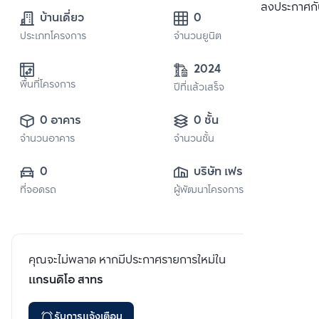
ลงประกาศกั
บ้านเดี่ยว
0
ประเภทโครงการ
จำนวนยูนิต
2024
พื้นที่โครงการ
ปีที่แล้วเสร็จ
0 อาคาร
0 ชั้น
จำนวนอาคาร
จำนวนชั้น
0
บริษัท เฟรเซอร์ส 
ที่จอดรถ
ผู้พัฒนาโครงการ
พร็อพเพอร์ตี้ 
(ประเทศไทย) จำกัด 
(มหาชน)
คุณจะไม่พลาด หากมีประกาศรายการใหม่ใน
แกรนดิโอ สาทร
รับการแจ้งเตือน