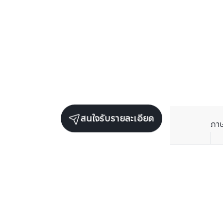
สนใจรับรายละเอียด
ภา
ราคาเฉลี่ยต่อตารางเมตรในพื้นที่ใกล้เคียง (รายปี)
** อ้างอิงจากฐานข้อมูล BC เท่านั้น