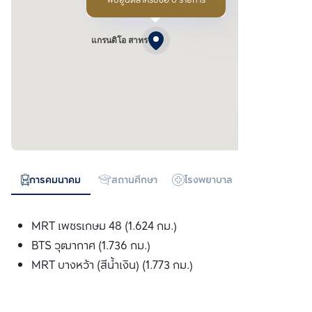
พบยูนิตสำหรับซื้อ 0 รายการ
แกรนดิโอ สาทร
การคมนาคม
สถานศึกษา
โรงพยาบาล
ห้างสรรพสิน
MRT เพชรเกษม 48 (1.624 กม.)
BTS วุฒากาศ (1.736 กม.)
MRT บางหว้า (สีน้ำเงิน) (1.773 กม.)