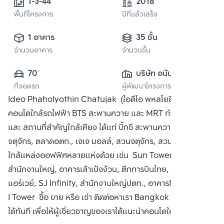
1-3-44
2018
พื้นที่โครงการ
ปีที่แล้วเสร็จ
1 อาคาร
35 ชั้น
จำนวนอาคาร
จำนวนชั้น
70
บริษัท อนันดา ดี
ที่จอดรถ
ผู้พัฒนาโครงการ
เวลลอปเมนท์ จำกัด 
Ideo Phaholyothin Chatujak (ไอดีโอ พหลโยธิน จตุจักร)
(มหาชน)
คอนโดใกล้รถไฟฟ้า BTS สะพานควาย และ MRT กำแพงเพชร
และ สถานที่สำคัญใกล้เคียง ได้แก่ บิ๊กซี สะพานควาย,,ตลาดนัด
จตุจักร, ตลาดอตก., เจเจ มอลล์, สวนจตุจักร, สวนรถไฟ, และ
ใกล้แหล่งออฟฟิศหลายแห่งด้วย เช่น Sun Tower, TMB
สำนักงานใหญ่, อาคารเล้าเป้งง้วน, ตึกการบินไทย, ตึกบางกอก
แอร์เวย์, SJ Infinity, สำนักงานใหญ่ปตท., อาคารชินวัตร 3 และ
I Tower ซื้อ ขาย หรือ เช่า ติดต่อหาเรา Bangkok CitiSmart
ได้ทันที เพื่อให้ผู้เชี่ยวชาญของเราได้แนะนำคอนโดให้กับท่าน