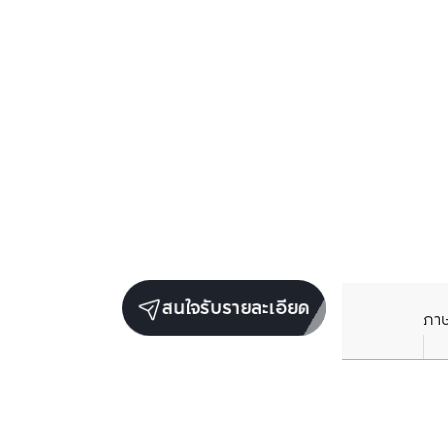
สนใจรับรายละเอียด
ภา