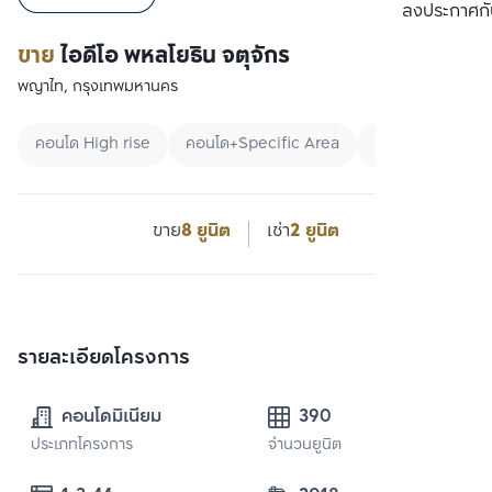
เปรียบเทียบ
ลงประกาศกั
ขาย
ไอดีโอ พหลโยธิน จตุจักร
พญาไท, กรุงเทพมหานคร
คอนโด High rise
คอนโด+Specific Area
คอนโดใกล้ BTS
ขาย
8 ยูนิต
เช่า
2 ยูนิต
รายละเอียดโครงการ
คอนโดมิเนียม
390
ประเภทโครงการ
จำนวนยูนิต