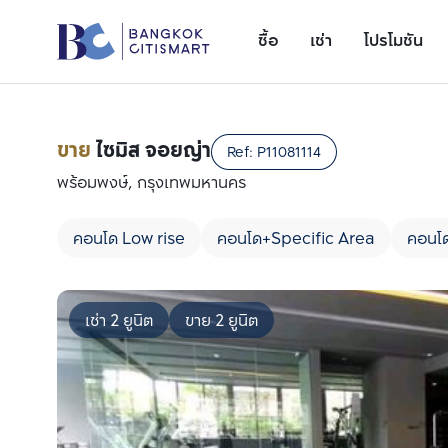
ซื้อ
เช่า
โปรโมชัน
ขาย
ไซมิส จอยญ่า
Ref:
P11081114
พร้อมพงษ์, กรุงเทพมหานคร
คอนโด Low rise
คอนโด+Specific Area
คอนโด
เช่า 2 ยูนิต
ขาย 2 ยูนิต
เพิ่มยูนิตเปรียบเทียบ
รายการที่ 1