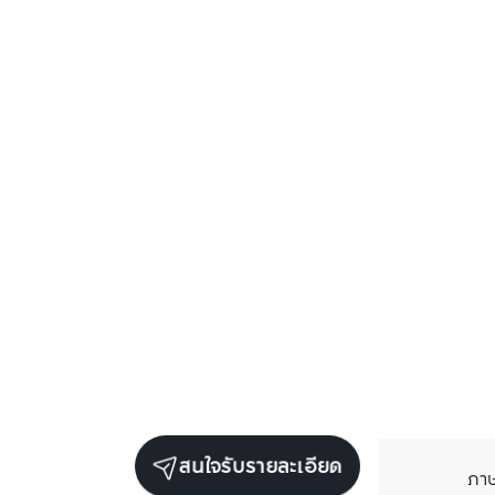
สนใจรับรายละเอียด
ภา