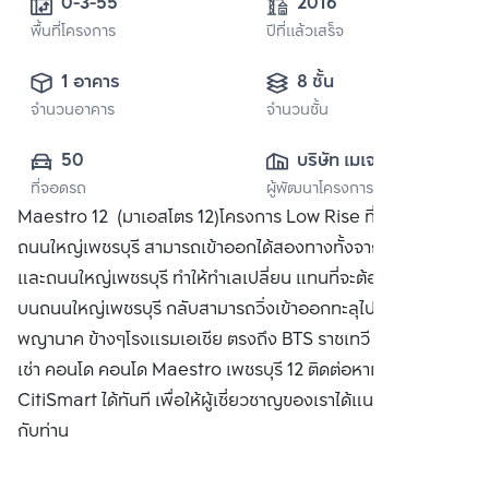
0-3-55
2016
พื้นที่โครงการ
ปีที่แล้วเสร็จ
1 อาคาร
8 ชั้น
จำนวนอาคาร
จำนวนชั้น
50
บริษัท เมเจอร์ ดี
ที่จอดรถ
ผู้พัฒนาโครงการ
เวลลอปเมนท์ จำกัด 
Maestro 12 (มาเอสโตร 12)โครงการ Low Rise ที่มีที่ดินติด
(มหาชน)
ถนนใหญ่เพชรบุรี สามารถเข้าออกได้สองทางทั้งจากเพชรบุรี 12
และถนนใหญ่เพชรบุรี ทำให้ทำเลเปลี่ยน แทนที่จะต้องไปรถติดอยู่
บนถนนใหญ่เพชรบุรี กลับสามารถวิ่งเข้าออกทะลุไปยังซอย
พญานาค ข้างๆโรงแรมเอเชีย ตรงถึง BTS ราชเทวี ซื้อ ขาย หรือ
เช่า คอนโด คอนโด Maestro เพชรบุรี 12 ติดต่อหาเรา Bangkok
CitiSmart ได้ทันที เพื่อให้ผู้เชี่ยวชาญของเราได้แนะนำคอนโดให้
กับท่าน