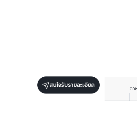
สนใจรับรายละเอียด
ภา