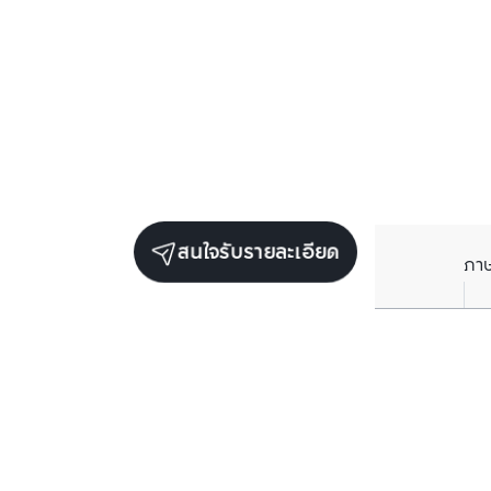
สนใจรับรายละเอียด
ภา
ราคาเฉลี่ยต่อตารางเมตรในพื้นที่ใกล้เคียง (รายปี)
** อ้างอิงจากฐานข้อมูล BC เท่านั้น