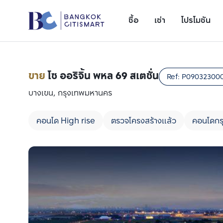
ซื้อ
เช่า
โปรโมชัน
ขาย
โซ ออริจิ้น พหล 69 สเตชั่น
Ref:
P09032300
บางเขน, กรุงเทพมหานคร
คอนโด High rise
ตรวจโครงสร้างแล้ว
คอนโดกร