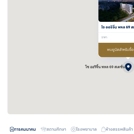
โซ ออริจิ้น พหล 69 สเ
ราคา
พบยูนิตสำหรับซื้
โซ ออริจิ้น พหล 69 สเตชั่น
การคมนาคม
สถานศึกษา
โรงพยาบาล
ห้างสรรพสินค้า