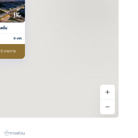
ตชั่น
0
บาท
อ 0 รายการ
ทางด่วน