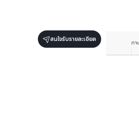
สนใจรับรายละเอียด
ภา
ราคาเฉลี่ยต่อตารางเมตรในพื้นที่ใกล้เคียง (รายปี)
** อ้างอิงจากฐานข้อมูล BC เท่านั้น
ราคาปัจจุบัน
฿
197,037
/ ตารางเมตร