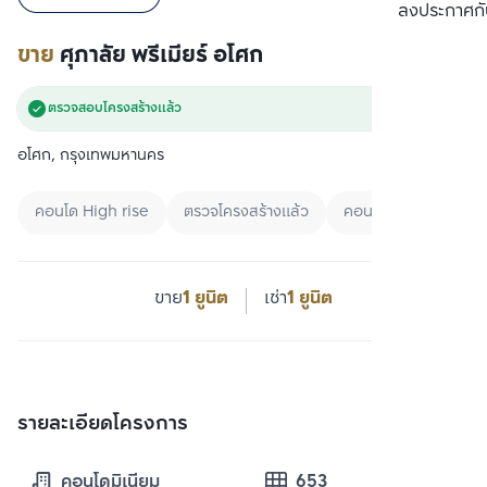
เปรียบเทียบ
ลงประกาศกั
ขาย
ศุภาลัย พรีเมียร์ อโศก
ตรวจสอบโครงสร้างแล้ว
อโศก, กรุงเทพมหานคร
คอนโด High rise
ตรวจโครงสร้างแล้ว
คอนโด+Specific Ar
ขาย
1 ยูนิต
เช่า
1 ยูนิต
รายละเอียดโครงการ
คอนโดมิเนียม
653