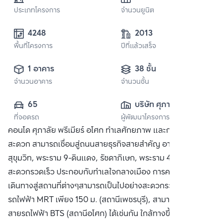
ประเภทโครงการ
จำนวนยูนิต
4248
2013
พื้นที่โครงการ
ปีที่แล้วเสร็จ
1 อาคาร
38 ชั้น
จำนวนอาคาร
จำนวนชั้น
65
บริษัท ศุภาลัย จำกัด 
ที่จอดรถ
ผู้พัฒนาโครงการ
(มหาชน)
คอนโด ศุภาลัย พรีเมียร์ อโศก ทำเลศักยภาพ และการคมนาคมที่
สะดวก สามารถเชื่อมสู่ถนนสายธุรกิจสายสำคัญ อาทิ ถ.อโศก,
สุขุมวิท, พระราม 9-ดินแดง, รัชดาภิเษก, พระราม 4 ได้อย่าง
สะดวกรวดเร็ว ประกอบกับทำเลใจกลางเมือง การคมนาคม การ
เดินทางสู่สถานที่ต่างๆสามารถเป็นไปอย่างสะดวกรวดเร็ว ใกล้
รถไฟฟ้า MRT เพียง 150 ม. (สถานีเพชรบุรี), สามารถเชื่อมต่อไป
สายรถไฟฟ้า BTS (สถานีอโศก) ได้เช่นกัน ใกล้ทางขึ้นลงทางด่วน