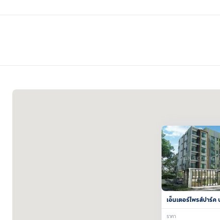
เอ็นเตอร์ไพรส์ปาร์ค
กม.5
ราคา