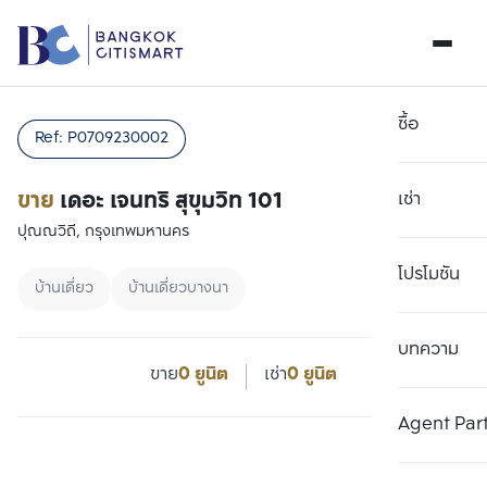
ซื้อ
Ref:
P0709230002
ขาย
เดอะ เจนทริ สุขุมวิท 101
เช่า
ปุณณวิถี, กรุงเทพมหานคร
โปรโมชัน
บ้านเดี่ยว
บ้านเดี่ยวบางนา
บทความ
ขาย
0 ยูนิต
เช่า
0 ยูนิต
Agent Par