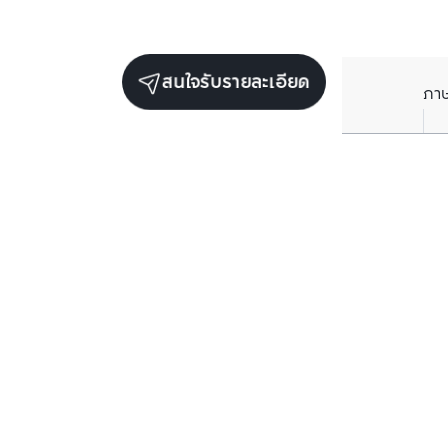
สนใจรับรายละเอียด
ภา
ราคาเฉลี่ยต่อตารางเมตรในพื้นที่ใกล้เคียง (รายปี)
** อ้างอิงจากฐานข้อมูล BC เท่านั้น
ราคาปัจจุบัน
฿
123,906
/ ตารางเมตร