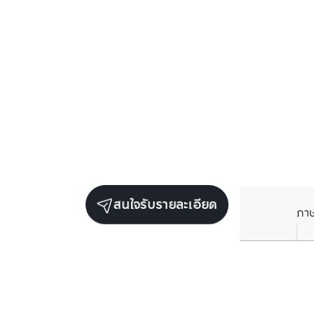
สนใจรับรายละเอียด
ภา