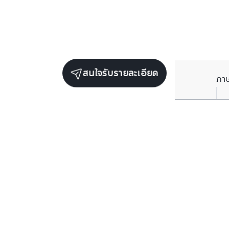
สนใจรับรายละเอียด
ภา
ราคาเฉลี่ยต่อตารางเมตรในพื้นที่ใกล้เคียง (รายปี)
** อ้างอิงจากฐานข้อมูล BC เท่านั้น
ราคาปัจจุบัน
฿
77,325
/ ตารางเมตร