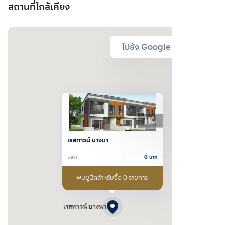
สถานที่ใกล้เคียง
ไปยัง Google Map
เรสทาวน์ บางนา
ราคา
0
บาท
พบยูนิตสำหรับซื้อ 0 รายการ
เรสทาวน์ บางนา