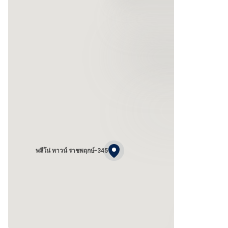
พลีโน่ ทาวน์ ราชพฤกษ์-345