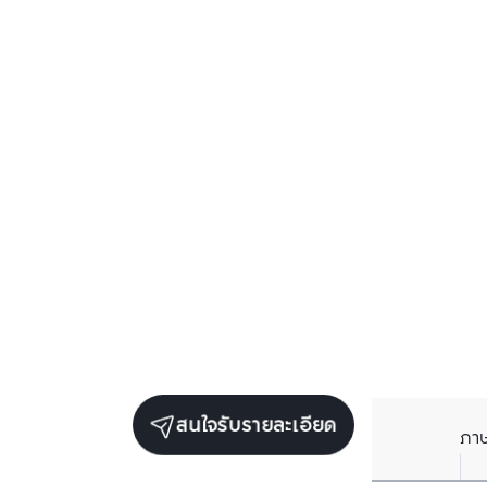
สนใจรับรายละเอียด
ภา